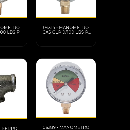
ANOMETRO
04314 - MANOMETRO
00 LBS P/
GAS GLP 0/100 LBS P/
P.45
INST. P45
06289 - MANOMETRO
EE FERRO