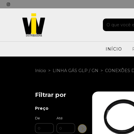
INÍCIO
Início
>
LINHA GÁS GLP / GN
>
CONEXÕES D
Filtrar por
Preço
De
Até