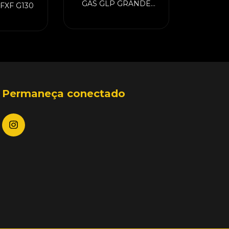
GAS GLP GRANDE
XFXF G130
COLORIDO
CHEIO/VAZIO
Permaneça conectado