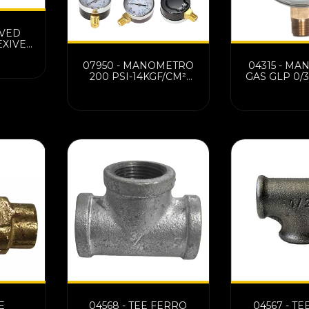
 VED
EXIVEL
MBACK
07950 - MANOMETRO
04315 - M
41
200 PSI-14KGF/CM²
GAS GLP 0/3
RETO 1/4 NPT
INST. 
DIAMETRO 62 MM
MOD FSA-62/1
E
04568 - TEE FERRO
04567 - T