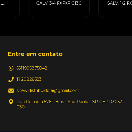
EL
GALV. 3/4 FXFXF G130
GALV. 1/2 F
A
Entre em contato
5511995875842
11 20828523
sitewidistribuidora@gmail.com
Rua Coimbra 576 - Brás - São Paulo - SP CEP:03052-
030