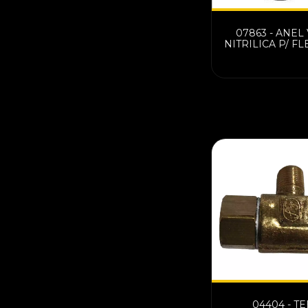
07863 - ANEL
NITRILICA P/ FL
ESTREITO/TO
C/20 PCS 05
04404 - TE