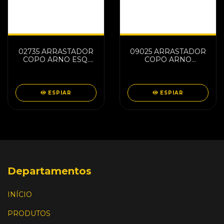
02735 ARRASTADOR
09025 ARRASTADOR
COPO ARNO ESQ.
COPO ARNO
TIPO ORIG. MEIA
DIREITO LSE/LSA
ROSCA C/10
(ENGATE) PTO C/10
(ENGATE) BCO
11562
ESPIAR
ESPIAR
Departamentos
INÍCIO
PRODUTOS