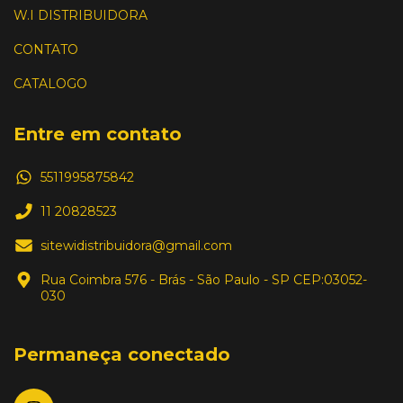
W.I DISTRIBUIDORA
CONTATO
CATALOGO
Entre em contato
5511995875842
11 20828523
sitewidistribuidora@gmail.com
Rua Coimbra 576 - Brás - São Paulo - SP CEP:03052-
030
Permaneça conectado