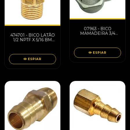
07963 - BICO
MAMADEIRA 3/4
474701 - BICO LATÃO
ALUMINIO
1/2 NPTF X 5/16 BM
491251
ESPIAR
ESPIAR