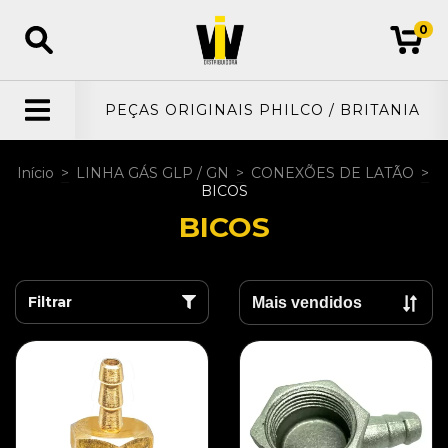
0
PEÇAS ORIGINAIS PHILCO / BRITANIA
Início
>
LINHA GÁS GLP / GN
>
CONEXÕES DE LATÃO
>
BICOS
BICOS
Filtrar