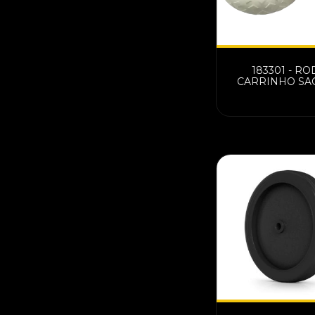
183301 - RO
CARRINHO SA
IMPORTADO 
CK1142