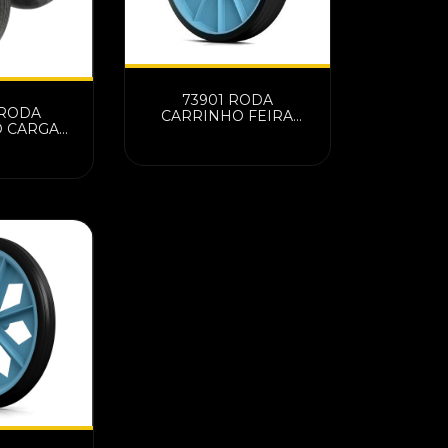
73901 RODA
 RODA
CARRINHO FEIRA
 CARGA
PEQUENA FECHADA
120KG 8"
 ARO PP