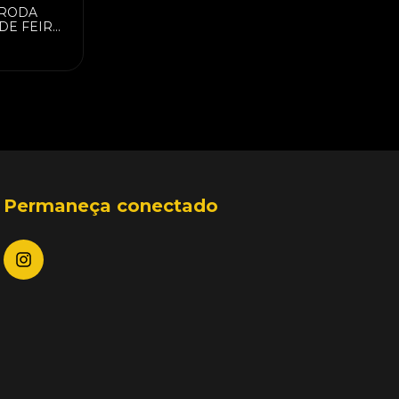
 RODA
DE FEIRA
 REF 05
Permaneça conectado