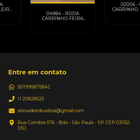
A
02006 -
LEIRO
CARRINHO 
04984 - RODA
" REF
GRANDE 8
CARRINHO FEIRA
SACOLA IMPORTADA
KAORI
Entre em contato
5511995875842
11 20828523
sitewidistribuidora@gmail.com
Rua Coimbra 576 - Brás - São Paulo - SP CEP:03052-
030