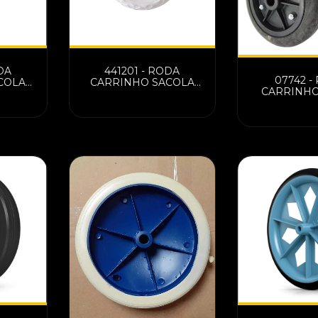
DA
441201 - RODA
07742 -
COLA
CARRINHO SACOLA
CARRINHO
C/2
IMPORTADO AVULSO
BORRACHA 
PRETA LT11301-S
EIXO 7/8